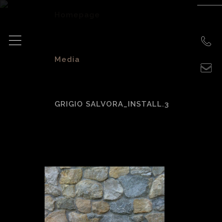
Homepage
>
Media
>
GRIGIO SALVORA_INSTALL.3
Grigio
Salvora_Install.3