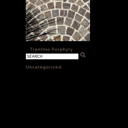
«
Trentino Porphyry
Categories
Uncategorized
(1)