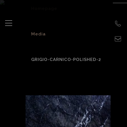
Homepage
>
Media
>
GRIGIO-CARNICO-POLISHED-2
grigio-carnico-
polished-2