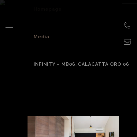
Homepage
>
Media
>
INFINITY – MB06_CALACATTA ORO 06
Infinity –
MB06_Calacatta
Oro 06